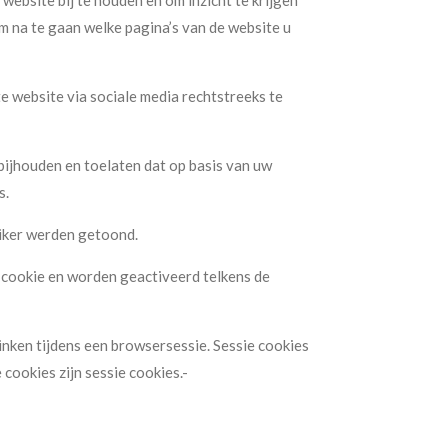
website bij te houden en om inzicht te krijgen
m na te gaan welke pagina’s van de website u
e website via sociale media rechtstreeks te
bijhouden en toelaten dat op basis van uw
s.
uiker werden getoond.
e cookie en worden geactiveerd telkens de
inken tijdens een browsersessie. Sessie cookies
cookies zijn sessie cookies.-