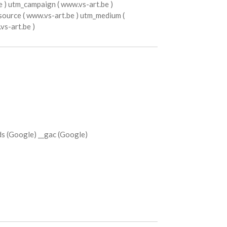
e ) utm_campaign ( www.vs-art.be )
ource ( www.vs-art.be ) utm_medium (
s-art.be )
s (Google) __gac (Google)