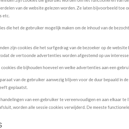
leinden zijn cookies die gebruikt worden om het functioneren van de 
derdelen van de website gelezen worden. Ze laten bijvoorbeeld toe o
s etc.
kies die het de gebruiker mogelijk maken om de inhoud van de bezocht
inden zijn cookies die het surfgedrag van de bezoeker op de website 
zodat de vertoonde advertenties worden afgestemd op uw interesse
n cookies die bijhouden hoeveel en welke advertenties aan een gebr
apparaat van de gebruiker aanwezig blijven voor de duur bepaald in d
eeft geplaatst.
e handelingen van een gebruiker te vereenvoudigen en aan elkaar te l
afsluit, worden alle sessie cookies verwijderd. De meeste functionele 
s