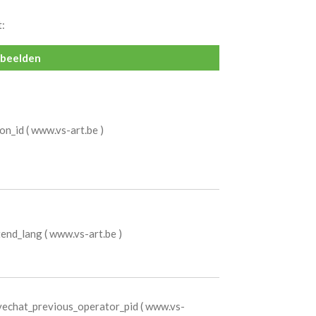
t:
beelden
on_id ( www.vs-art.be )
end_lang ( www.vs-art.be )
vechat_previous_operator_pid ( www.vs-