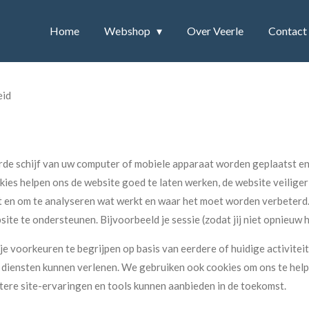
Home
Webshop
Over Veerle
Contact
eid
harde schijf van uw computer of mobiele apparaat worden geplaatst 
es helpen ons de website goed te laten werken, de website veiliger
rt en om te analyseren wat werkt en waar het moet worden verbeterd
ite te ondersteunen. Bijvoorbeeld je sessie (zodat jij niet opnieuw h
 voorkeuren te begrijpen op basis van eerdere of huidige activiteite
tere diensten kunnen verlenen. We gebruiken ook cookies om ons te h
etere site-ervaringen en tools kunnen aanbieden in de toekomst.