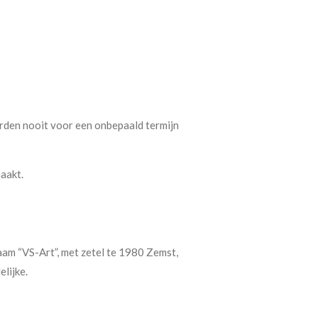
rden nooit voor een onbepaald termijn
aakt.
am “VS-Art”, met zetel te 1980 Zemst,
lijke.