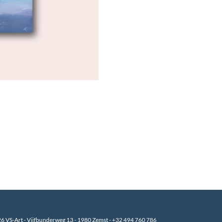
6 VS-Art
- Vijfbunderweg 13 - 1980 Zemst - +32 494 760 786