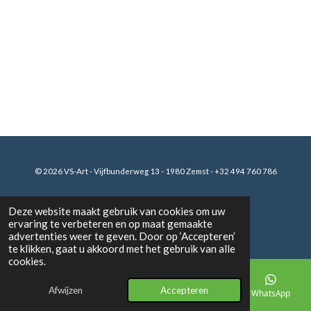
© 2026 VS-Art
- Vijfbunderweg 13 - 1980 Zemst - +32 494 760 786
Deze website maakt gebruik van cookies om uw
ervaring te verbeteren en op maat gemaakte
F
I
W
a
n
h
advertenties weer te geven. Door op ‘Accepteren’
c
s
a
te klikken, gaat u akkoord met het gebruik van alle
e
t
t
cookies.
b
a
s
o
g
A
o
r
p
Afwijzen
Accepteren
E-mailadres
Telefoonnummer
Kaart
WhatsApp
k
a
p
m