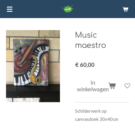
Ga
direct
naar
de
Music
hoofdinhoud
maestro
€ 60,00
In
winkelwagen
Schilderwerk op
canvasdoek 30x40cm