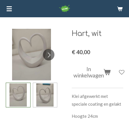
Ga
direct
naar
de
Hart, wit
hoofdinhoud
€ 40,00
In
winkelwagen
Klei afgewerkt met
speciale coating en gelakt
Hoogte 24cm