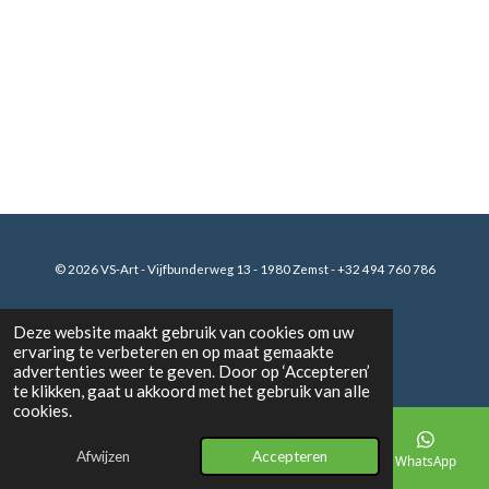
© 2026 VS-Art
- Vijfbunderweg 13 - 1980 Zemst - +32 494 760 786
Deze website maakt gebruik van cookies om uw
ervaring te verbeteren en op maat gemaakte
F
I
W
a
n
h
advertenties weer te geven. Door op ‘Accepteren’
c
s
a
te klikken, gaat u akkoord met het gebruik van alle
e
t
t
cookies.
b
a
s
o
g
A
o
r
p
Afwijzen
Accepteren
E-mailadres
Telefoonnummer
Kaart
WhatsApp
k
a
p
m